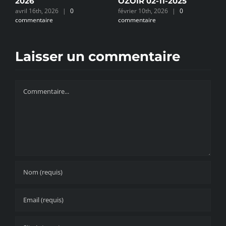
2026
OZOIR 02-11-2025
D
re
avril 16th, 2026
|
0
février 10th, 2026
|
0
f
commentaire
commentaire
c
Laisser un commentaire
Commentaire